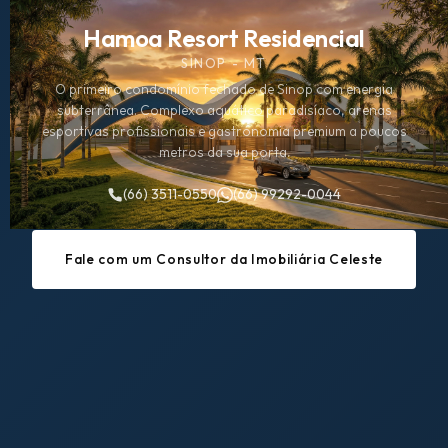
Hamoa Resort Residencial
SINOP - MT
O primeiro condomínio fechado de Sinop com energia
subterrânea. Complexo aquático paradisíaco, arenas
esportivas profissionais e gastronomia premium a poucos
metros da sua porta.
(66) 3511-0550
(66) 99292-0044
Fale com um Consultor da Imobiliária Celeste